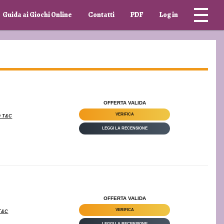
Guida ai Giochi Online
Contatti
PDF
Log in
Casino
dei
Gladiatori
OFFERTA VALIDA
VERIFICA
O T&C
LEGGI LA RECENSIONE
OFFERTA VALIDA
VERIFICA
T&C
LEGGI LA RECENSIONE