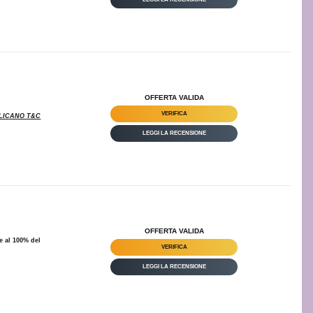
OFFERTA VALIDA
VERIFICA
PLICANO T&C
LEGGI LA RECENSIONE
OFFERTA VALIDA
e al 100% del
VERIFICA
LEGGI LA RECENSIONE