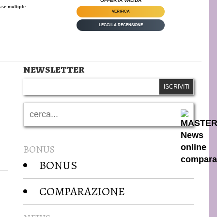
OFFERTA VALIDA
sse multiple
VERIFICA
LEGGI LA RECENSIONE
NEWSLETTER
ISCRIVITI
BONUS
BONUS
COMPARAZIONE