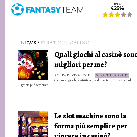
fino a
€25%
NEWS /
STRATEGIE CASINO
Quali giochi al casinò sono
migliori per me?
A CURA DI STRATEGIE IN
STRATEGIE CASINO
Giocare ai giochi gratuiti senza deposito in un casinò online i
genere può sembrare…
Le slot machine sono la
forma più semplice per
vincere in casinò?