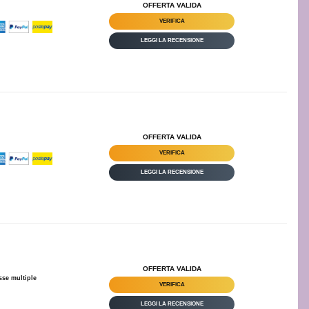
OFFERTA VALIDA
VERIFICA
LEGGI LA RECENSIONE
OFFERTA VALIDA
VERIFICA
LEGGI LA RECENSIONE
OFFERTA VALIDA
sse multiple
VERIFICA
LEGGI LA RECENSIONE