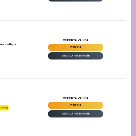
OFFERTA VALIDA
sse multiple
VERIFICA
LEGGI LA RECENSIONE
OFFERTA VALIDA
VERIFICA
LEGGI LA RECENSIONE