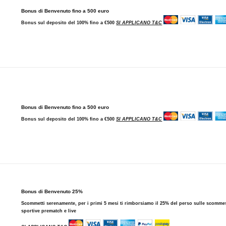
Bonus di Benvenuto fino a 500 euro
Bonus sul deposito del 100% fino a €500
SI APPLICANO T&C
Bonus di Benvenuto fino a 500 euro
Bonus sul deposito del 100% fino a €500
SI APPLICANO T&C
Bonus di Benvenuto 25%
Scommetti serenamente, per i primi 5 mesi ti rimborsiamo il 25% del perso sulle scomme
sportive prematch e live