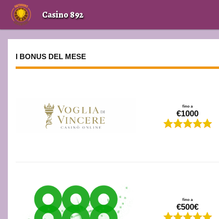
Casino 892
I BONUS DEL MESE
fino a
€1000
fino a
€500€