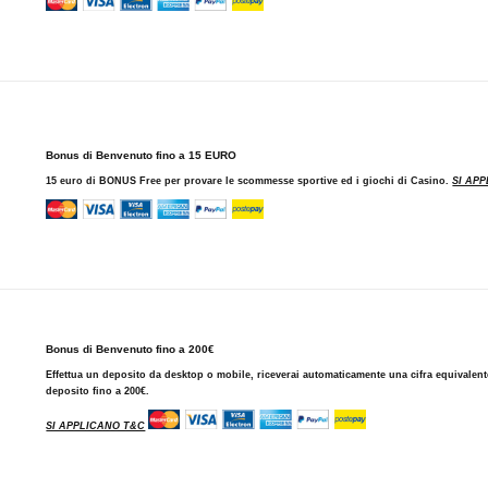
Bonus di Benvenuto fino a 15 EURO
15 euro di BONUS Free per provare le scommesse sportive ed i giochi di Casino.
SI AP
Bonus di Benvenuto fino a 200€
Effettua un deposito da desktop o mobile, riceverai automaticamente una cifra equivalent
deposito fino a 200€.
SI APPLICANO T&C