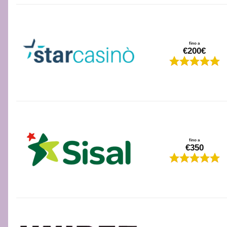
fino a
€200€
fino a
€350