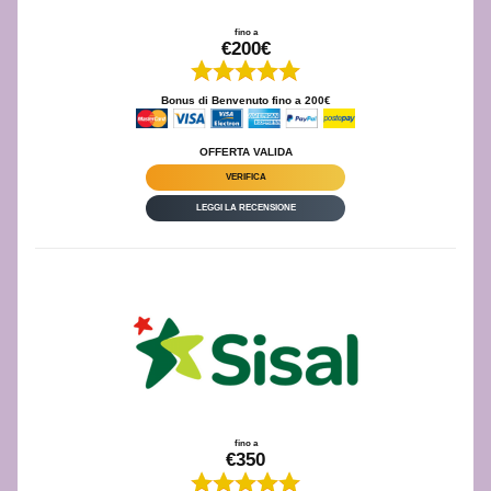
fino a
€200€
Bonus di Benvenuto fino a 200€
OFFERTA VALIDA
VERIFICA
LEGGI LA RECENSIONE
fino a
€350