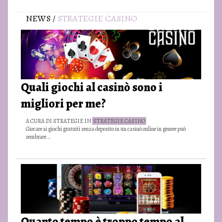
NEWS /
STRATEGIE CASINO
Quali giochi al casinò sono i
migliori per me?
A CURA DI STRATEGIE IN
STRATEGIE CASINO
Giocare ai giochi gratuiti senza deposito in un casinò online in genere può
sembrare…
Quanto tempo è troppo tempo al