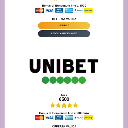
Bonus di Benvenuto fino a 350€
OFFERTA VALIDA
VERIFICA
LEGGI LA RECENSIONE
fino a
€500
Bonus di Benvenuto fino a 500 euro
OFFERTA VALIDA