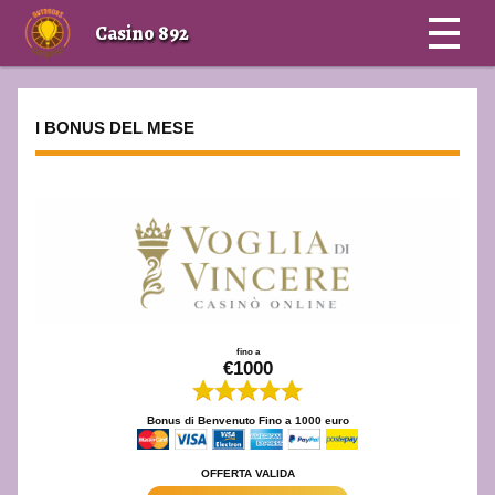
Casino 892
Casino
dei
Gladiatori
I BONUS DEL MESE
fino a
€1000
Bonus di Benvenuto Fino a 1000 euro
OFFERTA VALIDA