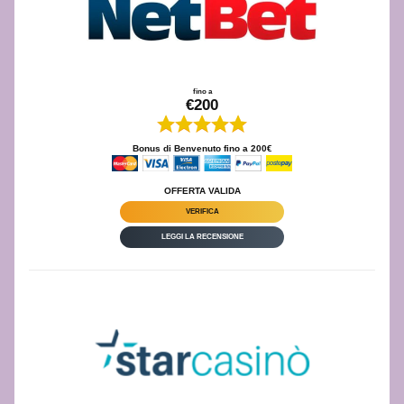
fino a
€200
Bonus di Benvenuto fino a 200€
OFFERTA VALIDA
VERIFICA
LEGGI LA RECENSIONE