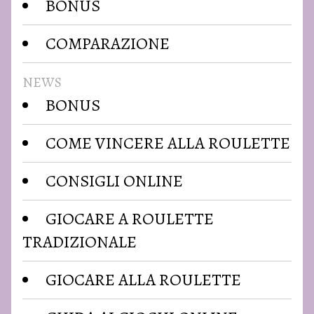
BONUS
COMPARAZIONE
NEWS
BONUS
COME VINCERE ALLA ROULETTE
CONSIGLI ONLINE
GIOCARE A ROULETTE
TRADIZIONALE
GIOCARE ALLA ROULETTE