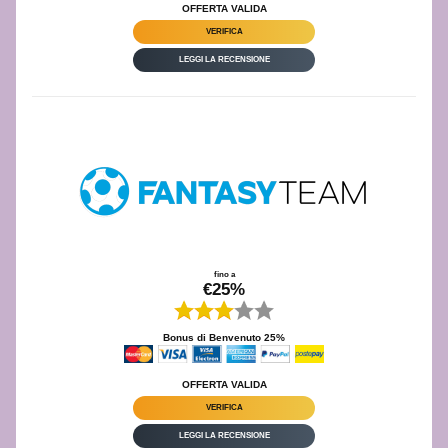
OFFERTA VALIDA
VERIFICA
LEGGI LA RECENSIONE
fino a
€25%
Bonus di Benvenuto 25%
OFFERTA VALIDA
VERIFICA
LEGGI LA RECENSIONE