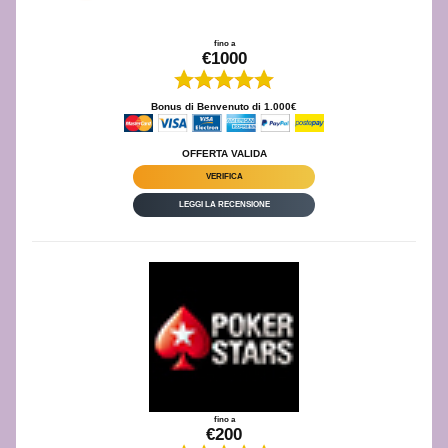
fino a
€1000
Bonus di Benvenuto di 1.000€
OFFERTA VALIDA
VERIFICA
LEGGI LA RECENSIONE
fino a
€200