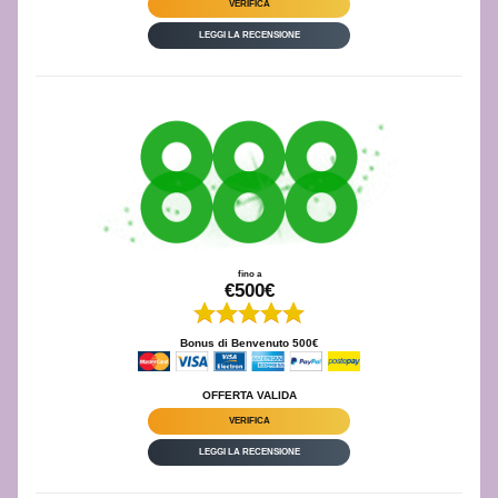
VERIFICA
LEGGI LA RECENSIONE
fino a
€500€
Bonus di Benvenuto 500€
OFFERTA VALIDA
VERIFICA
LEGGI LA RECENSIONE