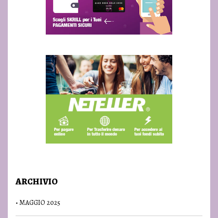
ARCHIVIO
•
MAGGIO 2025