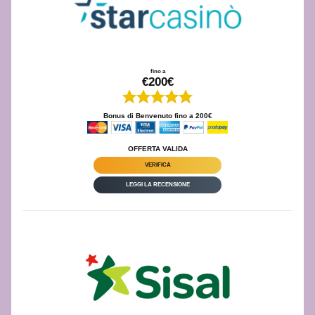
fino a
€200€
Bonus di Benvenuto fino a 200€
OFFERTA VALIDA
VERIFICA
LEGGI LA RECENSIONE