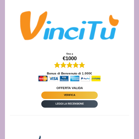
fino a
€1000
Bonus di Benvenuto di 1.000€
OFFERTA VALIDA
VERIFICA
LEGGI LA RECENSIONE