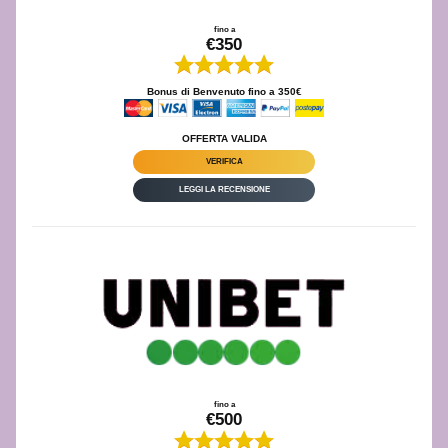
fino a
€350
Bonus di Benvenuto fino a 350€
OFFERTA VALIDA
VERIFICA
LEGGI LA RECENSIONE
fino a
€500