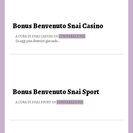
Bonus Benvenuto Snai Casino
A CURA DI SNAI CASINO IN
COMPARAZIONE
Da oggi puoi divertirti giocando…
Bonus Benvenuto Snai Sport
A CURA DI SNAI SPORT IN
COMPARAZIONE