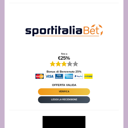
fino a
€25%
Bonus di Benvenuto 25%
OFFERTA VALIDA
VERIFICA
LEGGI LA RECENSIONE