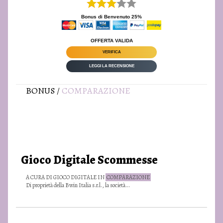
Bonus di Benvenuto 25%
OFFERTA VALIDA
VERIFICA
LEGGI LA RECENSIONE
BONUS /
COMPARAZIONE
Gioco Digitale Scommesse
A CURA DI GIOCO DIGITALE IN
COMPARAZIONE
Di proprietà della Bwin Italia s.r.l., la società…