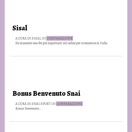
Sisal
A CURA DI SISAL IN
COMPARAZIONE
Sicuramente uno dei più importanti siti online per scommesse in Italia.
Bonus Benvenuto Snai
A CURA DI SNAI SPORT IN
COMPARAZIONE
Bonus Benvenuto…