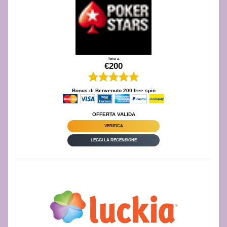
fino a
€200
Bonus di Benvenuto 200 free spin
OFFERTA VALIDA
VERIFICA
LEGGI LA RECENSIONE