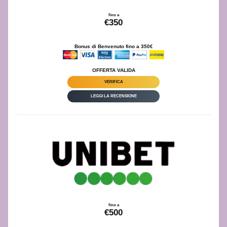
fino a
€350
Bonus di Benvenuto fino a 350€
OFFERTA VALIDA
VERIFICA
LEGGI LA RECENSIONE
fino a
€500