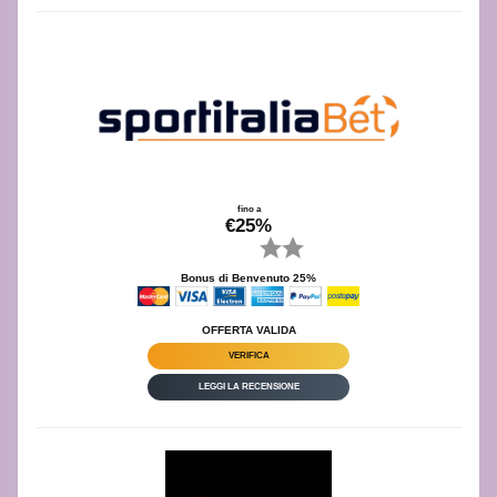
fino a
€25%
Bonus di Benvenuto 25%
OFFERTA VALIDA
VERIFICA
LEGGI LA RECENSIONE