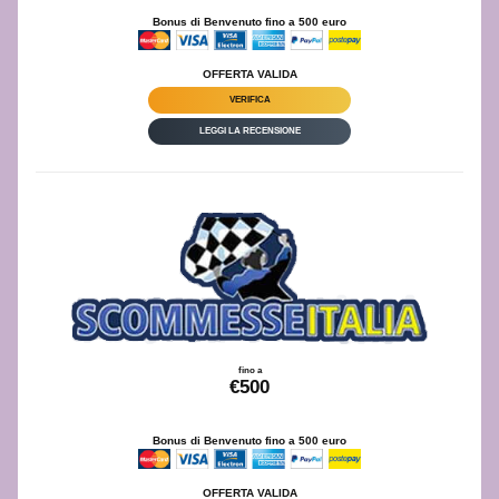
Bonus di Benvenuto fino a 500 euro
OFFERTA VALIDA
VERIFICA
LEGGI LA RECENSIONE
fino a
€500
Bonus di Benvenuto fino a 500 euro
OFFERTA VALIDA