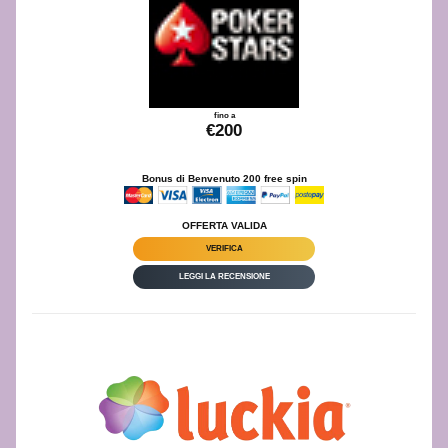
fino a
€200
Bonus di Benvenuto 200 free spin
OFFERTA VALIDA
VERIFICA
LEGGI LA RECENSIONE