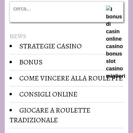
NEWS
STRATEGIE CASINO
BONUS
COME VINCERE ALLA ROULETTE
CONSIGLI ONLINE
GIOCARE A ROULETTE
TRADIZIONALE