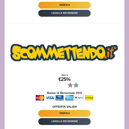
VERIFICA
LEGGI LA RECENSIONE
fino a
€25%
Bonus di Benvenuto 25%
OFFERTA VALIDA
VERIFICA
LEGGI LA RECENSIONE