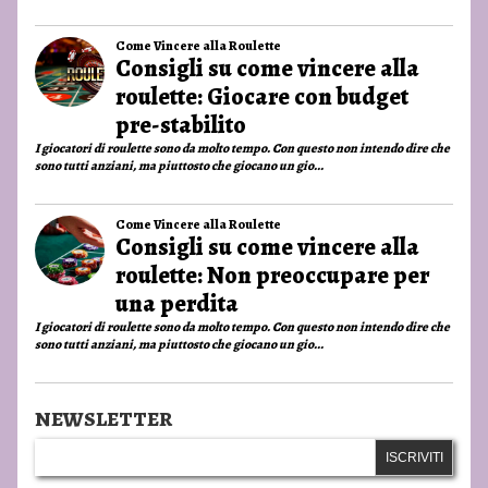
>>
Come Vincere alla Roulette
Consigli su come vincere alla
roulette: Giocare con budget
pre-stabilito
I giocatori di roulette sono da molto tempo. Con questo non intendo dire che
sono tutti anziani, ma piuttosto che giocano un gio...
>>
Come Vincere alla Roulette
Consigli su come vincere alla
roulette: Non preoccupare per
una perdita
I giocatori di roulette sono da molto tempo. Con questo non intendo dire che
sono tutti anziani, ma piuttosto che giocano un gio...
>>
NEWSLETTER
ISCRIVITI