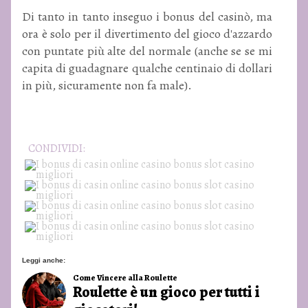
Di tanto in tanto inseguo i bonus del casinò, ma
ora è solo per il divertimento del gioco d'azzardo
con puntate più alte del normale (anche se se mi
capita di guadagnare qualche centinaio di dollari
in più, sicuramente non fa male).
CONDIVIDI:
Leggi anche:
Come Vincere alla Roulette
Roulette è un gioco per tutti i