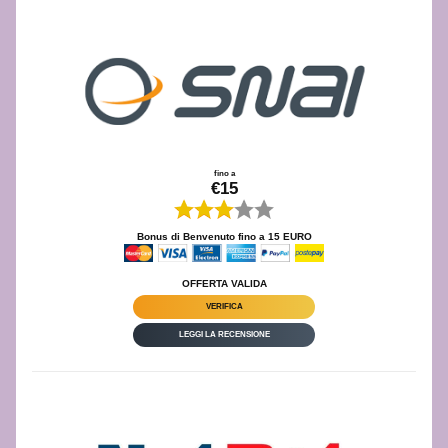
fino a
€15
Bonus di Benvenuto fino a 15 EURO
OFFERTA VALIDA
VERIFICA
LEGGI LA RECENSIONE