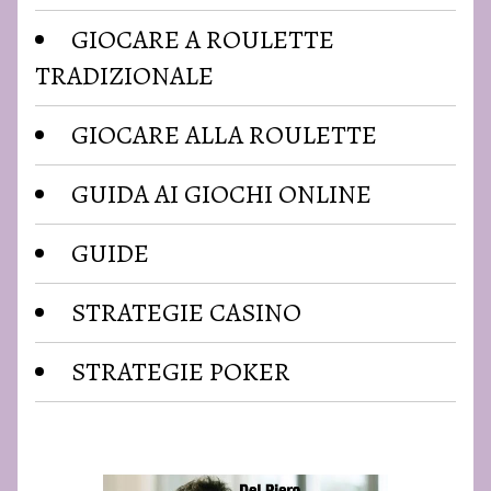
GIOCARE A ROULETTE
TRADIZIONALE
GIOCARE ALLA ROULETTE
GUIDA AI GIOCHI ONLINE
GUIDE
STRATEGIE CASINO
STRATEGIE POKER