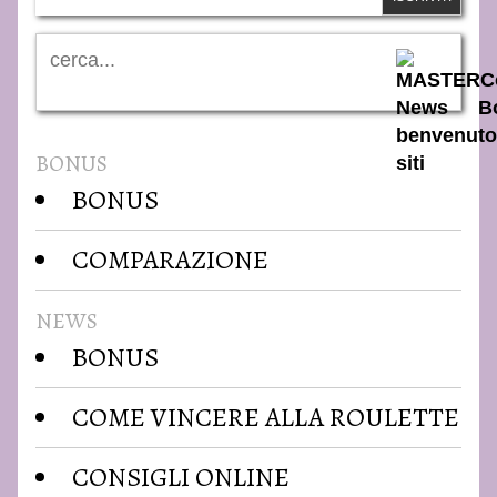
BONUS
BONUS
COMPARAZIONE
NEWS
BONUS
COME VINCERE ALLA ROULETTE
CONSIGLI ONLINE