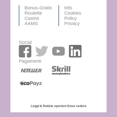
Bonus-Gratis
Info
Roulette
Cookies
Casino
Policy
AAMS
Privacy
Social
Casino
Casino
Casino
Casino
Sicuro
Sicuro
Sicuro
Sicuro
Pagamenti
Pagamenti
Pagamenti
Pagamenti
Leggi le Notizie sportive:
Dove vedere