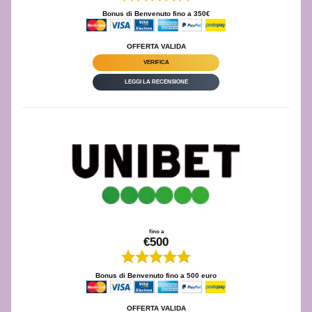
Bonus di Benvenuto fino a 350€
OFFERTA VALIDA
VERIFICA
LEGGI LA RECENSIONE
fino a
€500
Bonus di Benvenuto fino a 500 euro
OFFERTA VALIDA