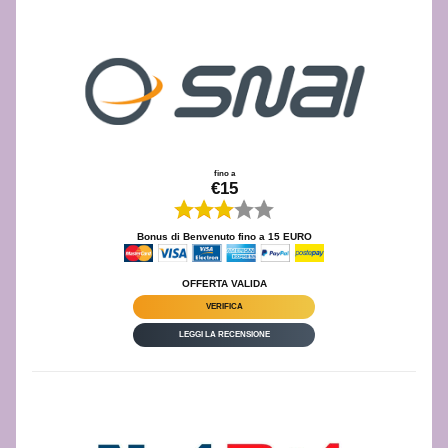
fino a
€15
Bonus di Benvenuto fino a 15 EURO
OFFERTA VALIDA
VERIFICA
LEGGI LA RECENSIONE