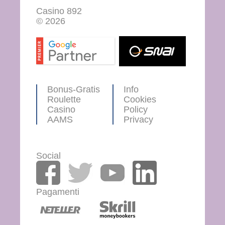
Casino 892
© 2026
Bonus-Gratis
Info
Roulette
Cookies
Casino
Policy
AAMS
Privacy
Social
Casino
Casino
Casino
Casino
Sicuro
Sicuro
Sicuro
Sicuro
Pagamenti
Pagamenti
Pagamenti