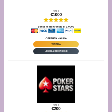
fino a
€1000
Bonus di Benvenuto di 1.000€
OFFERTA VALIDA
VERIFICA
LEGGI LA RECENSIONE
fino a
€200