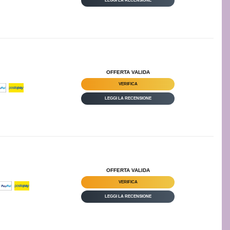
LEGGI LA RECENSIONE
OFFERTA VALIDA
VERIFICA
LEGGI LA RECENSIONE
OFFERTA VALIDA
VERIFICA
LEGGI LA RECENSIONE