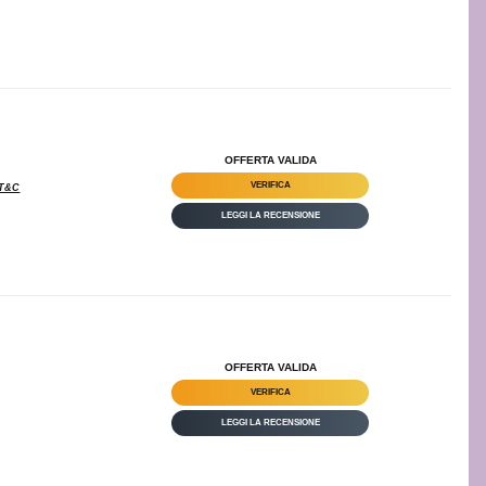
OFFERTA VALIDA
VERIFICA
 T&C
LEGGI LA RECENSIONE
OFFERTA VALIDA
VERIFICA
LEGGI LA RECENSIONE