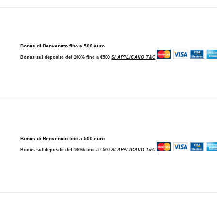
Bonus di Benvenuto fino a 500 euro
Bonus sul deposito del 100% fino a €500
SI APPLICANO T&C
Bonus di Benvenuto fino a 500 euro
Bonus sul deposito del 100% fino a €500
SI APPLICANO T&C