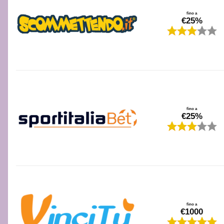
fino a
€25%
fino a
€25%
fino a
€1000