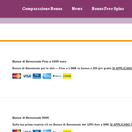
Comparazione Bonus
News
Bonus Free Spins
Bonus di Benvenuto Fino a 1000 euro
Bonus di Benvenuto per le slot — Fino a 1.000€ in bonus e 225 giri gratis
SI APPLICAN
Bonus di Benvenuto 500€
Sulla tua prima ricarica c'è un Bonus di Benvenuto del 125% fino a 500€
SI APPLICANO 