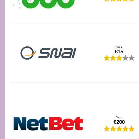
fino a
€15
fino a
€200