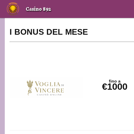
Casino 892
I BONUS DEL MESE
fino a
€1000