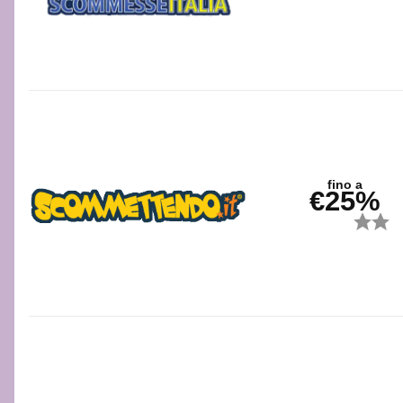
fino a
€25%