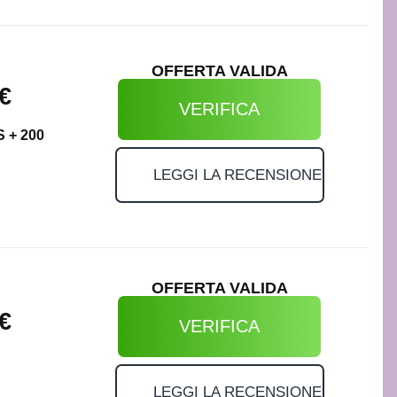
OFFERTA VALIDA
€
VERIFICA
 + 200
LEGGI LA RECENSIONE
OFFERTA VALIDA
€
VERIFICA
LEGGI LA RECENSIONE