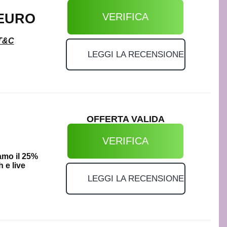
 EURO
VERIFICA
T&C
LEGGI LA RECENSIONE
OFFERTA VALIDA
VERIFICA
amo il 25%
 e live
LEGGI LA RECENSIONE