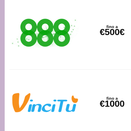
fino a
€500€
fino a
€1000