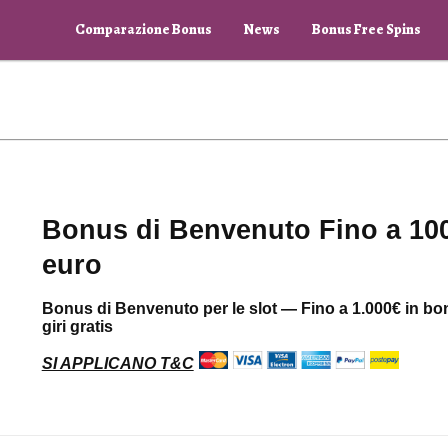
Comparazione Bonus
News
Bonus Free Spins
Bonus di Benvenuto Fino a 10
euro
Bonus di Benvenuto per le slot — Fino a 1.000€ in bo
giri gratis
SI APPLICANO T&C