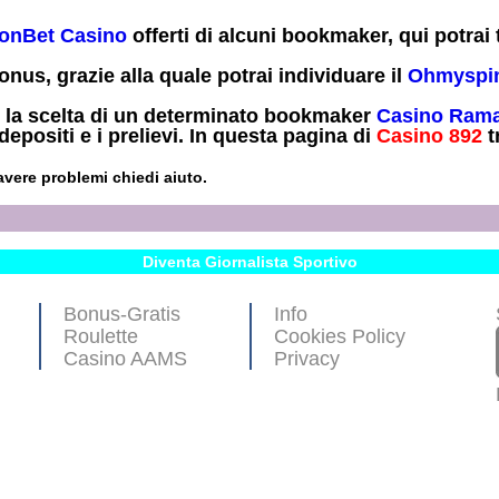
onBet Casino
offerti di alcuni bookmaker, qui potrai
Bonus
, grazie alla quale potrai individuare il
Ohmyspi
e la scelta di un determinato bookmaker
Casino Ram
epositi e i prelievi. In questa pagina di
Casino 892
t
vere problemi chiedi aiuto.
Diventa Giornalista Sportivo
Bonus-Gratis
Info
Roulette
Cookies Policy
Casino AAMS
Privacy