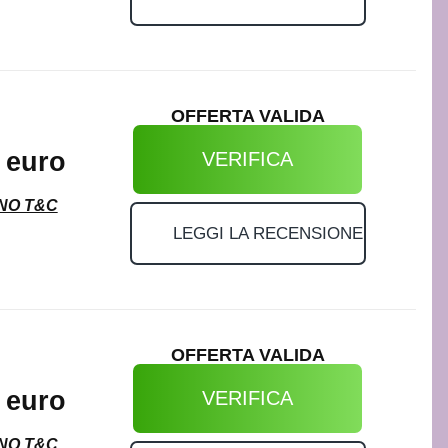
OFFERTA VALIDA
 euro
VERIFICA
ANO T&C
LEGGI LA RECENSIONE
OFFERTA VALIDA
 euro
VERIFICA
ANO T&C