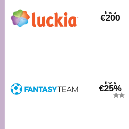
fino a
€200
fino a
€25%