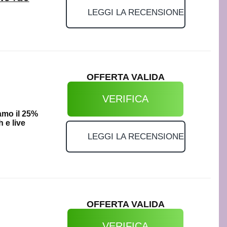
LEGGI LA RECENSIONE
OFFERTA VALIDA
VERIFICA
amo il 25%
 e live
LEGGI LA RECENSIONE
OFFERTA VALIDA
VERIFICA