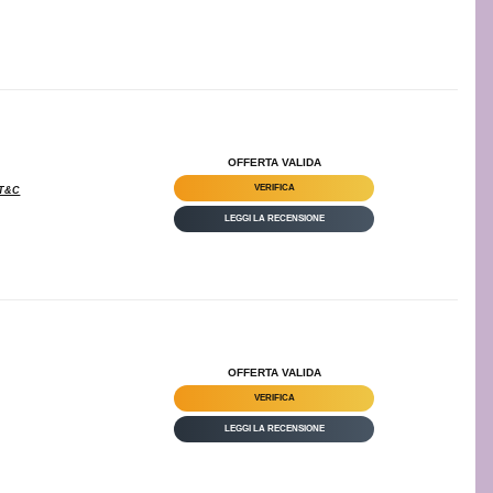
OFFERTA VALIDA
VERIFICA
 T&C
LEGGI LA RECENSIONE
OFFERTA VALIDA
VERIFICA
LEGGI LA RECENSIONE