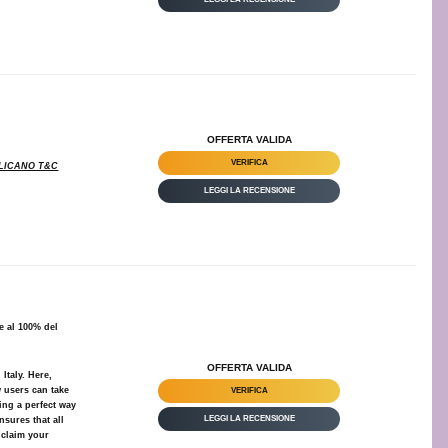
OFFERTA VALIDA
VERIFICA
PLICANO T&C
LEGGI LA RECENSIONE
e al 100% del
OFFERTA VALIDA
Italy. Here,
w users can take
VERIFICA
ing a perfect way
LEGGI LA RECENSIONE
sures that all
 claim your