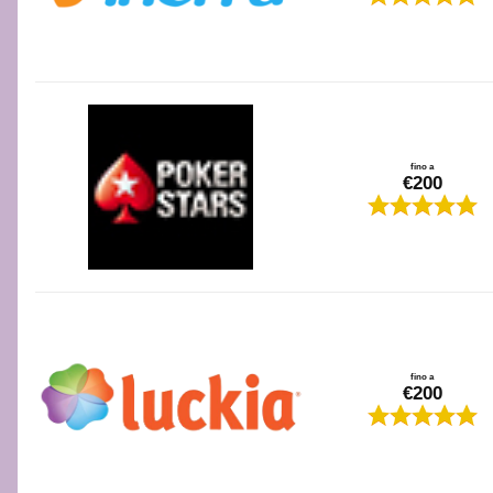
fino a
€200
fino a
€200