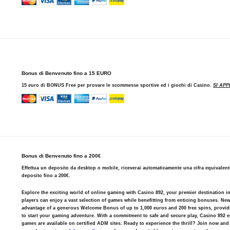
Bonus di Benvenuto fino a 15 EURO
15 euro di BONUS Free per provare le scommesse sportive ed i giochi di Casino.
SI AP
Bonus di Benvenuto fino a 200€
Effettua un deposito da desktop o mobile, riceverai automaticamente una cifra equivalent
deposito fino a 200€.
Explore the exciting world of online gaming with Casino 892, your premier destination in 
players can enjoy a vast selection of games while benefitting from enticing bonuses. Ne
advantage of a generous Welcome Bonus of up to 1,000 euros and 200 free spins, provid
to start your gaming adventure. With a commitment to safe and secure play, Casino 892 en
games are available on certified ADM sites. Ready to experience the thrill? Join now and