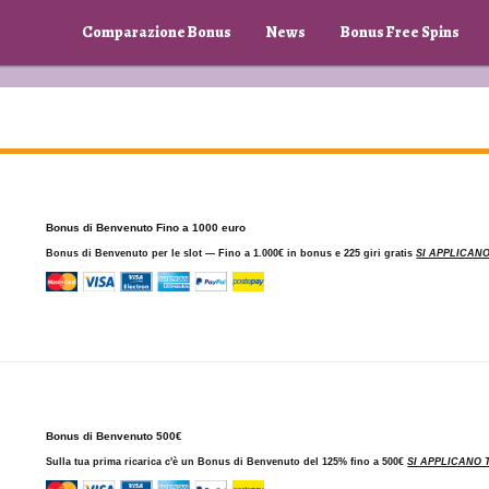
Comparazione Bonus
News
Bonus Free Spins
Bonus di Benvenuto Fino a 1000 euro
Bonus di Benvenuto per le slot — Fino a 1.000€ in bonus e 225 giri gratis
SI APPLICAN
Bonus di Benvenuto 500€
Sulla tua prima ricarica c'è un Bonus di Benvenuto del 125% fino a 500€
SI APPLICANO 