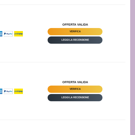
OFFERTA VALIDA
VERIFICA
LEGGI LA RECENSIONE
OFFERTA VALIDA
VERIFICA
LEGGI LA RECENSIONE